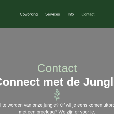
Coworking
Services
Info
Contact
Contact
Connect met de Jungl
 te worden van onze jungle? Of wil je eens komen uitprob
met een proefdag? We zijn er voor je.