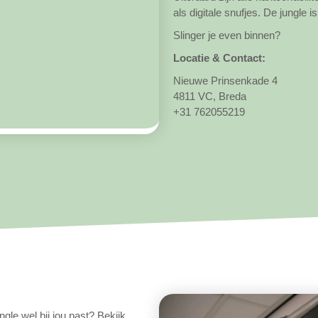
als digitale snufjes. De jungle is 
Slinger je even binnen?
Locatie & Contact:
Nieuwe Prinsenkade 4
4811 VC, Breda
+31 762055219
ngle wel bij jou past? Bekijk